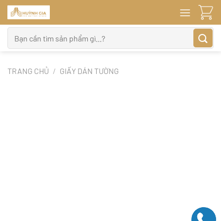
Bỏ
qua
nội
Tìm
dung
kiếm:
TRANG CHỦ
/
GIẤY DÁN TƯỜNG