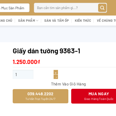
Tìm
 Mục Sản Phẩm
kiếm:
ANG CHỦ
SẢN PHẨM
SÀN VÀ TẤM ỐP
KIẾN THỨC
VỀ CHÚNG T
Giấy dán tường 9363-1
1.250.000
₫
Giấy dán tường 9363-1 số lượng
Thêm Vào Giỏ Hàng
039.448.2202
MUA NGAY
Tư Vấn Trực Tuyến 24/7
Giao Hàng Toàn Quốc