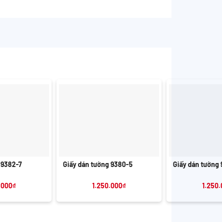
+
+
 9382-7
Giấy dán tường 9380-5
Giấy dán tường 
.000
₫
1.250.000
₫
1.250