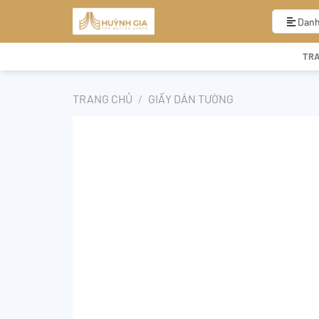
Bỏ
qua
Danh
nội
dung
TR
TRANG CHỦ
/
GIẤY DÁN TƯỜNG