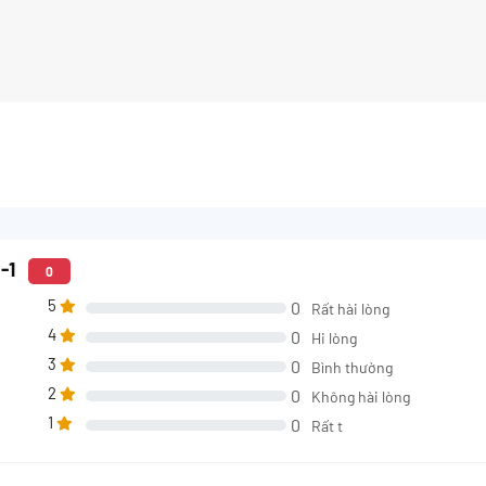
3-1
0
5
0
Rất hài lòng
4
0
Hi lòng
3
0
Bình thường
2
0
Không hài lòng
1
0
Rất t