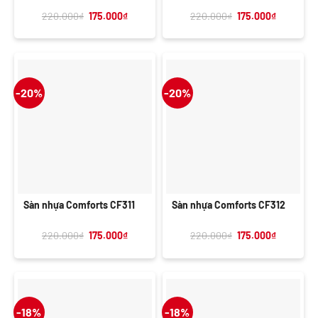
Giá
Giá
Giá
Giá
220.000
₫
175.000
₫
220.000
₫
175.000
₫
gốc
hiện
gốc
hiện
là:
tại
là:
tại
220.000₫.
là:
220.000₫.
là:
175.000₫.
175.000₫.
-20%
-20%
Sàn nhựa Comforts CF311
Sàn nhựa Comforts CF312
Giá
Giá
Giá
Giá
220.000
₫
175.000
₫
220.000
₫
175.000
₫
gốc
hiện
gốc
hiện
là:
tại
là:
tại
220.000₫.
là:
220.000₫.
là:
175.000₫.
175.000₫.
-18%
-18%