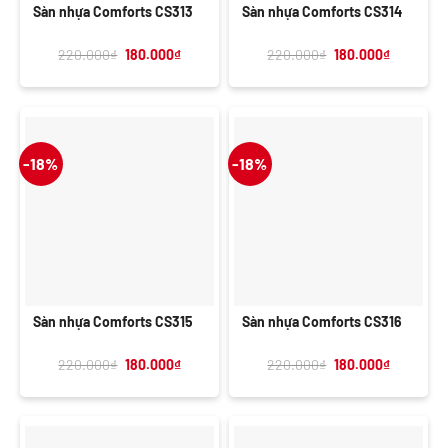
Sàn nhựa Comforts CS313
Sàn nhựa Comforts CS314
Giá
Giá
Giá
Giá
220.000
₫
180.000
₫
220.000
₫
180.000
₫
gốc
hiện
gốc
hiện
là:
tại
là:
tại
220.000₫.
là:
220.000₫.
là:
180.000₫.
180.000₫.
-18%
-18%
Sàn nhựa Comforts CS315
Sàn nhựa Comforts CS316
Giá
Giá
Giá
Giá
220.000
₫
180.000
₫
220.000
₫
180.000
₫
gốc
hiện
gốc
hiện
là:
tại
là:
tại
220.000₫.
là:
220.000₫.
là:
180.000₫.
180.000₫.