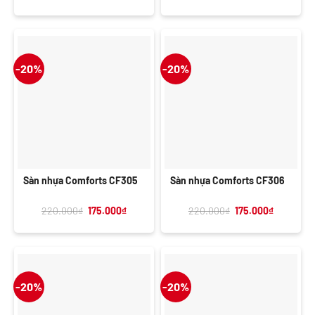
gốc
hiện
gốc
hiện
là:
tại
là:
tại
220.000₫.
là:
220.000₫.
là:
175.000₫.
175.000₫.
-20%
-20%
Sàn nhựa Comforts CF305
Sàn nhựa Comforts CF306
Giá
Giá
Giá
Giá
220.000
₫
175.000
₫
220.000
₫
175.000
₫
gốc
hiện
gốc
hiện
là:
tại
là:
tại
220.000₫.
là:
220.000₫.
là:
175.000₫.
175.000₫.
-20%
-20%