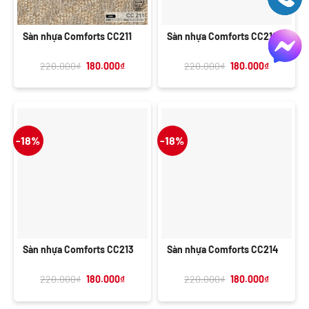
Sàn nhựa Comforts CC211
Sàn nhựa Comforts CC212
Giá
Giá
Giá
Giá
220.000
₫
180.000
₫
220.000
₫
180.000
₫
gốc
hiện
gốc
hiện
là:
tại
là:
tại
220.000₫.
là:
220.000₫.
là:
180.000₫.
180.000₫.
-18%
-18%
Sàn nhựa Comforts CC213
Sàn nhựa Comforts CC214
Giá
Giá
Giá
Giá
220.000
₫
180.000
₫
220.000
₫
180.000
₫
gốc
hiện
gốc
hiện
là:
tại
là:
tại
220.000₫.
là:
220.000₫.
là: