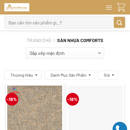
Bỏ
qua
nội
Tìm
dung
kiếm:
TRANG CHỦ
/
SÀN NHỰA COMFORTS
Thương Hiệu
Danh Mục Sản Phẩm
Giá
-18%
-18%