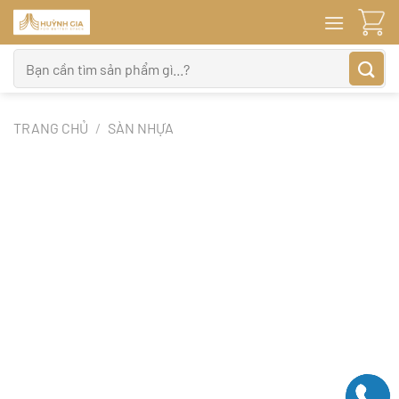
Bỏ
qua
nội
Tìm
dung
kiếm:
TRANG CHỦ
/
SÀN NHỰA