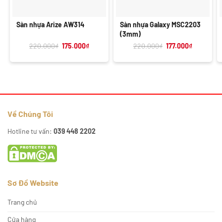
Sàn nhựa Arize AW314
Sàn nhựa Galaxy MSC2203
(3mm)
Giá
Giá
Giá
Giá
220.000
₫
175.000
₫
220.000
₫
177.000
₫
gốc
hiện
gốc
hiện
là:
tại
là:
tại
220.000₫.
là:
220.000₫.
là:
175.000₫.
177.000₫.
Về Chúng Tôi
Hotline tư vấn:
039 448 2202
Sơ Đồ Website
Trang chủ
Cửa hàng