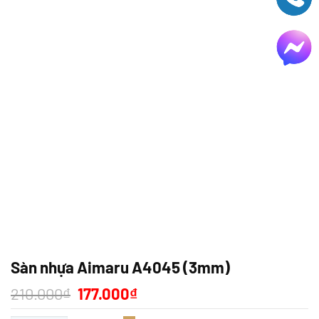
Sàn nhựa Aimaru A4045 (3mm)
Giá
Giá
210.000
₫
177.000
₫
gốc
hiện
là:
tại