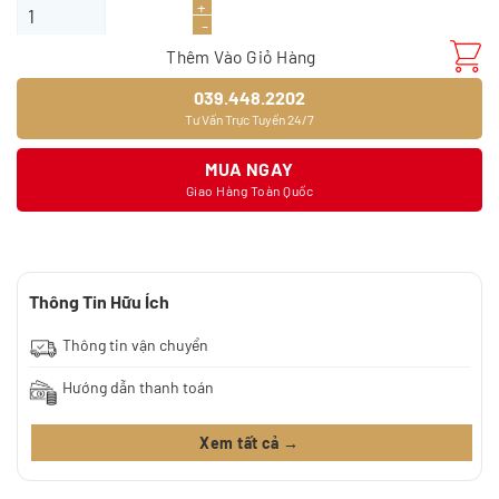
Sàn nhựa Aimaru A4045 (3mm) số lượng
210.000₫.
là:
177.000₫.
Thêm Vào Giỏ Hàng
039.448.2202
Tư Vấn Trực Tuyến 24/7
MUA NGAY
Giao Hàng Toàn Quốc
Thông Tin Hữu Ích
Thông tin vận chuyển
Hướng dẫn thanh toán
Xem tất cả →