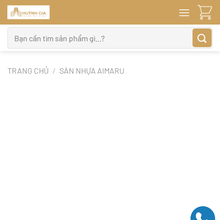
Bỏ
qua
nội
Tìm
dung
kiếm:
TRANG CHỦ
/
SÀN NHỰA AIMARU