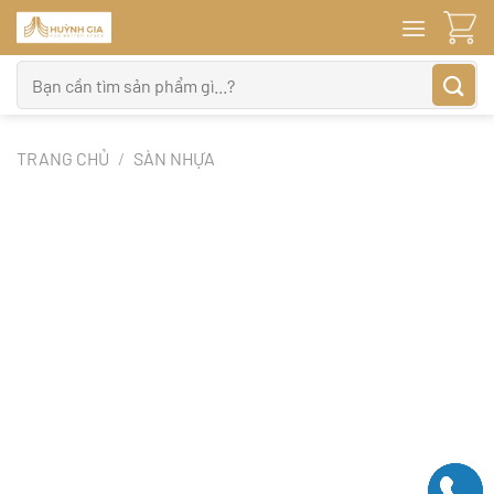
Bỏ
qua
nội
Tìm
dung
kiếm:
TRANG CHỦ
/
SÀN NHỰA