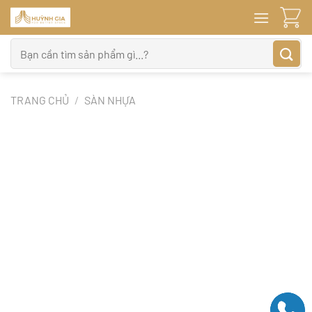
Bỏ
qua
nội
Tìm
dung
kiếm:
TRANG CHỦ
/
SÀN NHỰA