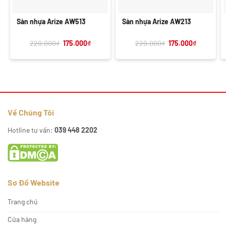
Sàn nhựa Arize AW513
Sàn nhựa Arize AW213
Giá
Giá
Giá
Giá
220.000
₫
175.000
₫
220.000
₫
175.000
₫
gốc
hiện
gốc
hiện
là:
tại
là:
tại
220.000₫.
là:
220.000₫.
là:
175.000₫.
175.000₫.
Về Chúng Tôi
Hotline tư vấn:
039 448 2202
Sơ Đồ Website
Trang chủ
Cửa hàng