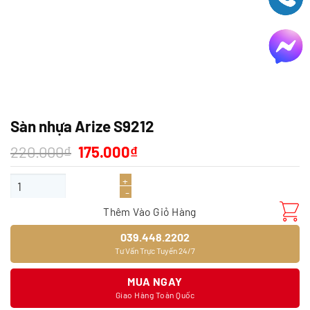
Sàn nhựa Arize S9212
Giá
Giá
220.000
₫
175.000
₫
gốc
hiện
là:
tại
Sàn nhựa Arize S9212 số lượng
220.000₫.
là:
175.000₫.
Thêm Vào Giỏ Hàng
039.448.2202
Tư Vấn Trực Tuyến 24/7
MUA NGAY
Giao Hàng Toàn Quốc