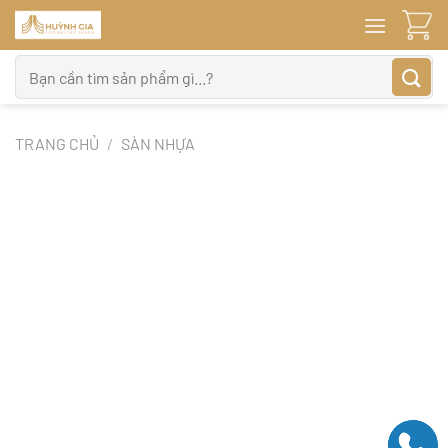
Bỏ
qua
nội
Tìm
dung
kiếm:
TRANG CHỦ
/
SÀN NHỰA