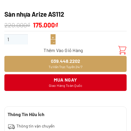
Sàn nhựa Arize AS112
Giá
Giá
220.000
₫
175.000
₫
gốc
hiện
là:
tại
Sàn nhựa Arize AS112 số lượng
220.000₫.
là:
175.000₫.
Thêm Vào Giỏ Hàng
039.448.2202
Tư Vấn Trực Tuyến 24/7
MUA NGAY
Giao Hàng Toàn Quốc
Thông Tin Hữu Ích
Thông tin vận chuyển