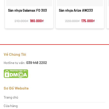
Sàn nhựa Galamax FO 303
Sàn nhựa Arize AW233
Giá
Giá
Giá
Giá
210.000
₫
180.000
₫
220.000
₫
175.000
₫
gốc
hiện
gốc
hiện
là:
tại
là:
tại
210.000₫.
là:
220.000₫.
là:
180.000₫.
175.000₫.
Về Chúng Tôi
Hotline tư vấn:
039 448 2202
Sơ Đồ Website
Trang chủ
Cửa hàng