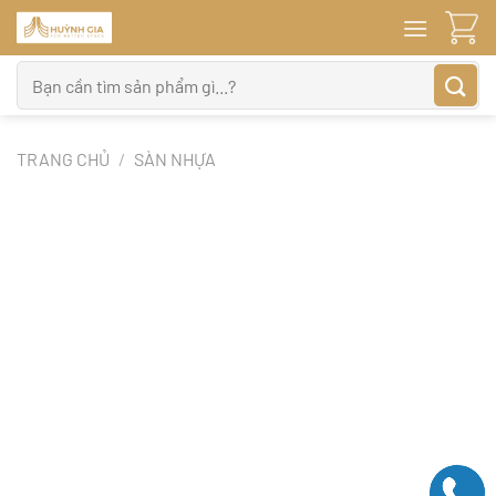
Bỏ
qua
nội
Tìm
dung
kiếm:
TRANG CHỦ
/
SÀN NHỰA