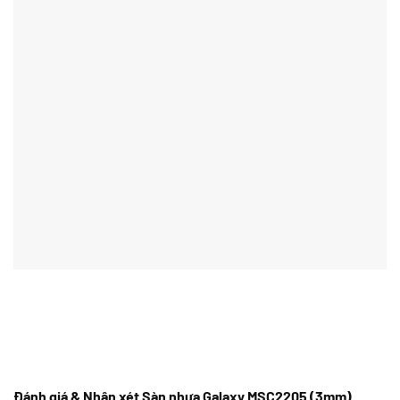
Đánh giá & Nhận xét Sàn nhựa Galaxy MSC2205 (3mm)