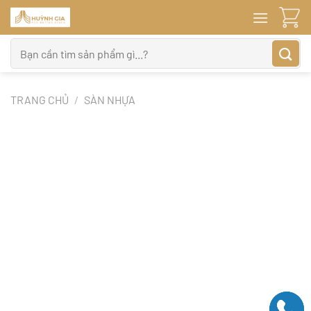
Bỏ
qua
nội
Tìm
dung
kiếm:
TRANG CHỦ
/
SÀN NHỰA