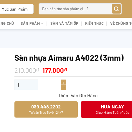
Tìm
 Mục Sản Phẩm
kiếm:
ANG CHỦ
SẢN PHẨM
SÀN VÀ TẤM ỐP
KIẾN THỨC
VỀ CHÚNG T
Sàn nhựa Aimaru A4022 (3mm)
Giá
Giá
210.000
₫
177.000
₫
gốc
hiện
là:
tại
Sàn nhựa Aimaru A4022 (3mm) số lượng
210.000₫.
là:
177.000₫.
Thêm Vào Giỏ Hàng
039.448.2202
MUA NGAY
Tư Vấn Trực Tuyến 24/7
Giao Hàng Toàn Quốc