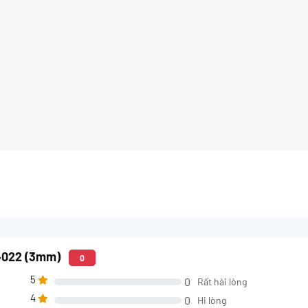
A4022 (3mm)
0
5
0
Rất hài lòng
4
0
Hi lòng