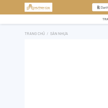
Bỏ
qua
Danh
nội
dung
TR
TRANG CHỦ
/
SÀN NHỰA