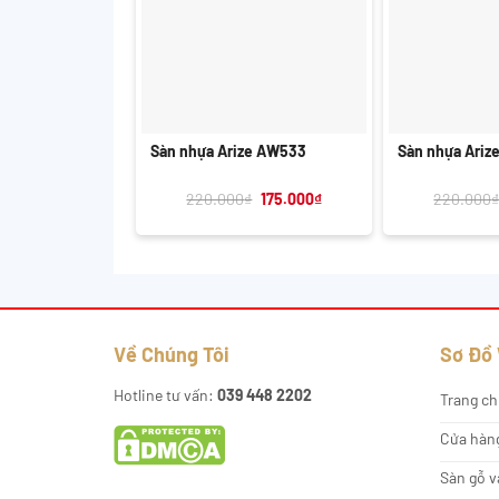
+
+
Sàn nhựa Arize AW533
Sàn nhựa Ariz
Giá
Giá
220.000
₫
175.000
₫
220.000
gốc
hiện
là:
tại
220.000₫.
là:
175.000₫.
Về Chúng Tôi
Sơ Đồ
Hotline tư vấn:
039 448 2202
Trang ch
Cửa hàn
Sàn gỗ v