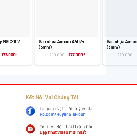
+
+
xy MSC2102
Sàn nhựa Aimaru A4024
Sàn nhựa Aimar
(3mm)
(3mm)
Giá
Giá
Giá
Giá
177.000
₫
210.000
₫
177.000
₫
210.000
₫
gốc
hiện
gốc
hiện
là:
tại
là:
tại
220.000₫.
là:
210.000₫.
là:
177.000₫.
177.000₫.
Kết Nối Với Chúng Tôi
Fanpage Nội Thất Huỳnh Gia
Fb.com/HuynhGiaFloor
Youtube Nội Thất Huỳnh Gia
Cập nhật video mới nhất