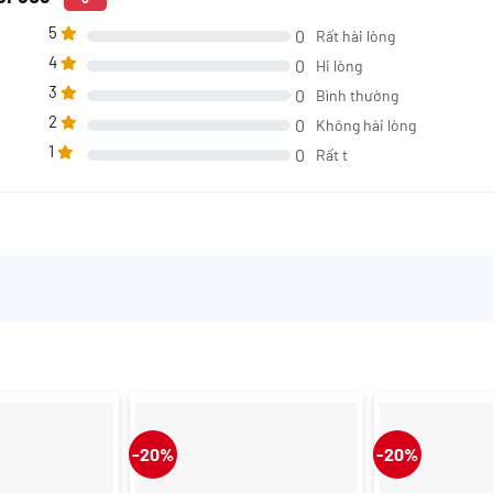
5
0
Rất hài lòng
4
0
Hi lòng
3
0
Bình thường
2
0
Không hài lòng
1
0
Rất t
-20%
-20%