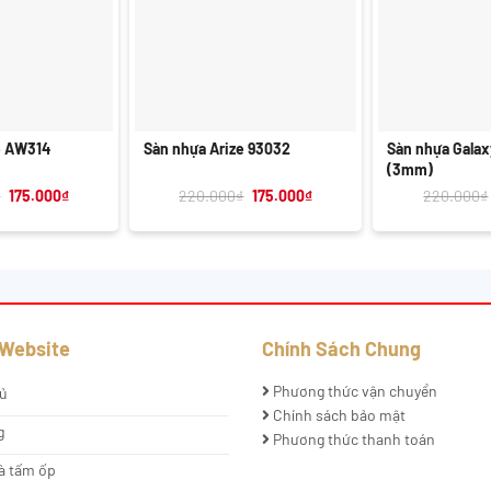
+
+
e AW314
Sàn nhựa Arize 93032
Sàn nhựa Gala
(3mm)
Giá
Giá
Giá
Giá
₫
175.000
₫
220.000
₫
175.000
₫
220.000
₫
gốc
hiện
gốc
hiện
là:
tại
là:
tại
220.000₫.
là:
220.000₫.
là:
175.000₫.
175.000₫.
 Website
Chính Sách Chung
Phương thức vận chuyển
ủ
Chính sách bảo mật
g
Phương thức thanh toán
à tấm ốp