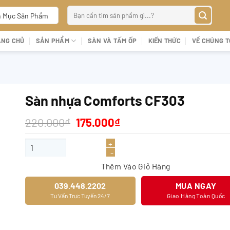
Tìm
 Mục Sản Phẩm
kiếm:
ANG CHỦ
SẢN PHẨM
SÀN VÀ TẤM ỐP
KIẾN THỨC
VỀ CHÚNG T
Sàn nhựa Comforts CF303
Giá
Giá
220.000
₫
175.000
₫
gốc
hiện
là:
tại
Sàn nhựa Comforts CF303 số lượng
220.000₫.
là:
175.000₫.
Thêm Vào Giỏ Hàng
039.448.2202
MUA NGAY
Tư Vấn Trực Tuyến 24/7
Giao Hàng Toàn Quốc