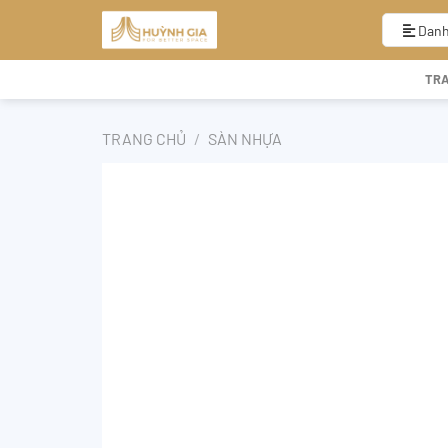
Bỏ
qua
Danh
nội
dung
TR
TRANG CHỦ
/
SÀN NHỰA