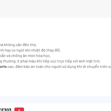
 mà không cần đến thợ.
h hay co ngót khi nhiệt độ thay đổi.
bẩn và chống ăn mòn hóa học.
g thường, ít phai màu khi tiếp xúc trực tiếp với ánh mặt trời.
orts
cao, đảm bảo an toàn cho người sử dụng khi di chuyển trên s
 CF303
0