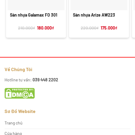
Sàn nhựa Galamax FO 301
Sàn nhựa Arize AW223
Giá
Giá
Giá
Giá
210.000
₫
180.000
₫
220.000
₫
175.000
₫
gốc
hiện
gốc
hiện
là:
tại
là:
tại
210.000₫.
là:
220.000₫.
là:
180.000₫.
175.000₫.
Về Chúng Tôi
Hotline tư vấn:
039 448 2202
Sơ Đồ Website
Trang chủ
Cửa hàng