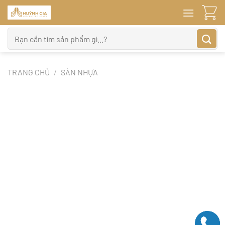
Bỏ
qua
nội
Tìm
dung
kiếm:
TRANG CHỦ
/
SÀN NHỰA