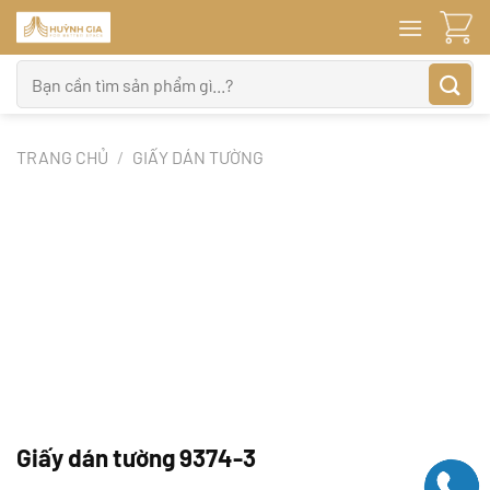
Bỏ
qua
nội
Tìm
dung
kiếm:
TRANG CHỦ
/
GIẤY DÁN TƯỜNG
Giấy dán tường 9374-3