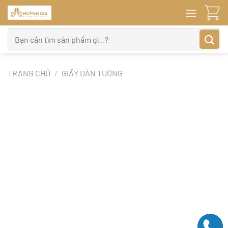
Bỏ
qua
nội
Tìm
dung
kiếm:
TRANG CHỦ
/
GIẤY DÁN TƯỜNG