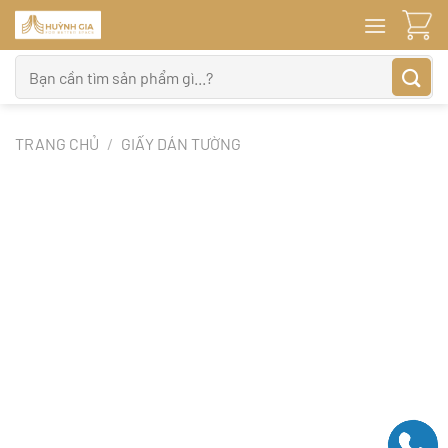
Bỏ
qua
nội
Tìm
dung
kiếm:
TRANG CHỦ
/
GIẤY DÁN TƯỜNG