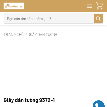
Bỏ
qua
nội
Tìm
dung
kiếm:
TRANG CHỦ
/
GIẤY DÁN TƯỜNG
Giấy dán tường 9372-1