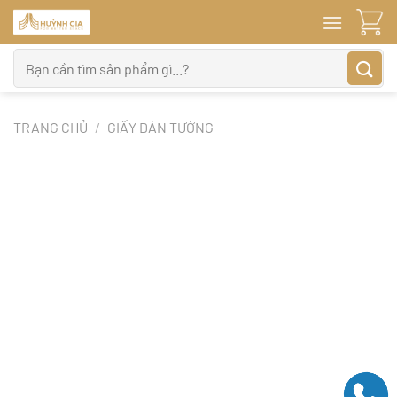
Bỏ
qua
nội
Tìm
dung
kiếm:
TRANG CHỦ
/
GIẤY DÁN TƯỜNG