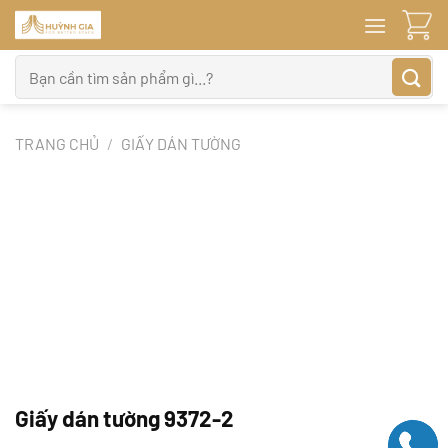
Bỏ
qua
nội
Tìm
dung
kiếm:
TRANG CHỦ
/
GIẤY DÁN TƯỜNG
Giấy dán tường 9372-2