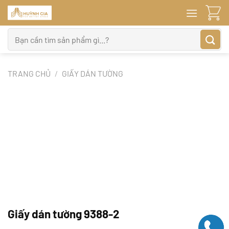
Bỏ
qua
nội
Tìm
dung
kiếm:
TRANG CHỦ
/
GIẤY DÁN TƯỜNG
Giấy dán tường 9388-2