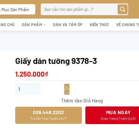
Tìm
 Mục Sản Phẩm
kiếm:
ANG CHỦ
SẢN PHẨM
SÀN VÀ TẤM ỐP
KIẾN THỨC
VỀ CHÚNG T
Giấy dán tường 9378-3
1.250.000
₫
Giấy dán tường 9378-3 số lượng
Thêm Vào Giỏ Hàng
039.448.2202
MUA NGAY
Tư Vấn Trực Tuyến 24/7
Giao Hàng Toàn Quốc