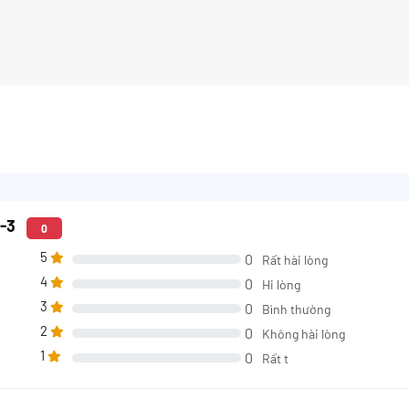
8-3
0
5
0
Rất hài lòng
4
0
Hi lòng
3
0
Bình thường
2
0
Không hài lòng
1
0
Rất t