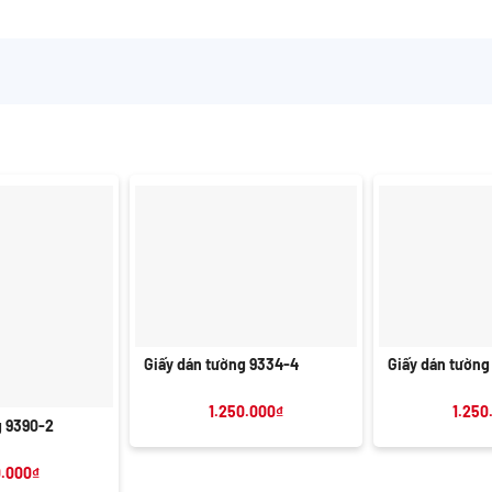
+
+
Giấy dán tường 9334-4
Giấy dán tường
1.250.000
₫
1.250
g 9390-2
0.000
₫