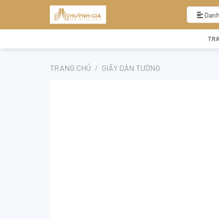
Bỏ
qua
Danh
nội
dung
TR
TRANG CHỦ
/
GIẤY DÁN TƯỜNG