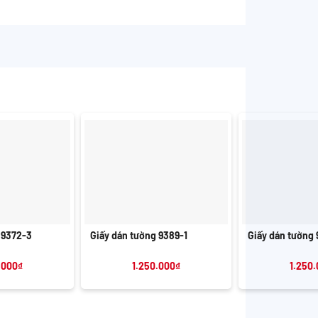
+
+
 9372-3
Giấy dán tường 9389-1
Giấy dán tường 
.000
₫
1.250.000
₫
1.250