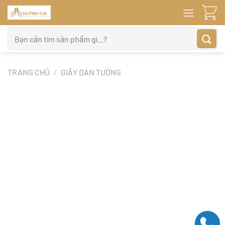
Bỏ
qua
nội
Tìm
dung
kiếm:
TRANG CHỦ
/
GIẤY DÁN TƯỜNG