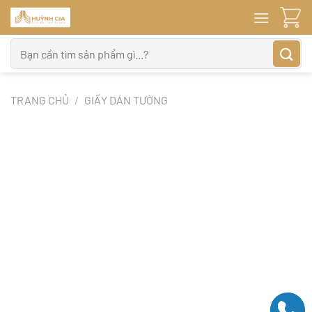
Bỏ
qua
nội
Tìm
dung
kiếm:
TRANG CHỦ
/
GIẤY DÁN TƯỜNG