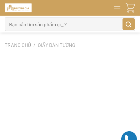
Bỏ
qua
nội
Tìm
dung
kiếm:
TRANG CHỦ
/
GIẤY DÁN TƯỜNG