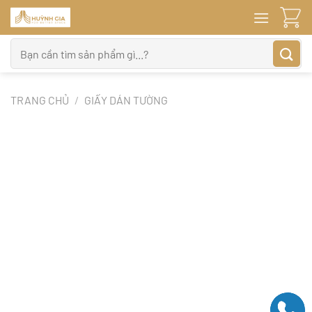
Bỏ
qua
nội
Tìm
dung
kiếm:
TRANG CHỦ
/
GIẤY DÁN TƯỜNG