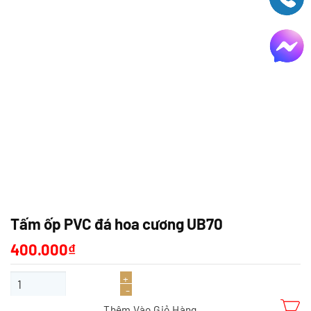
Tấm ốp PVC đá hoa cương UB70
400.000
₫
Tấm ốp PVC đá hoa cương UB70 số lượng
Thêm Vào Giỏ Hàng