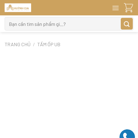
Bỏ
qua
nội
Tìm
dung
kiếm:
TRANG CHỦ
/
TẤM ỐP UB