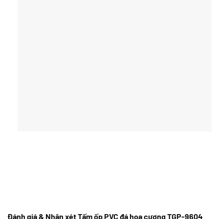
Đánh giá & Nhận xét Tấm ốp PVC đá hoa cương TGP-9604