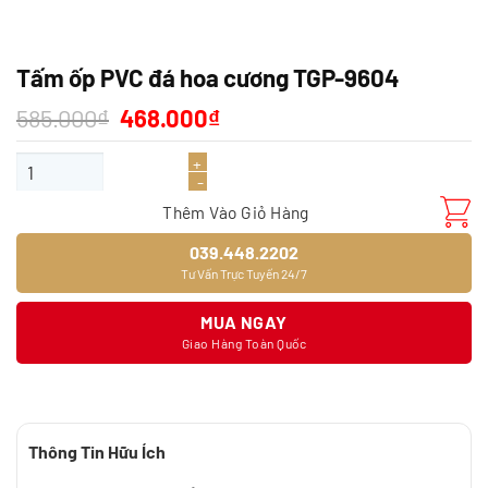
Tấm ốp PVC đá hoa cương TGP-9604
Giá
Giá
585.000
₫
468.000
₫
gốc
hiện
là:
tại
Tấm ốp PVC đá hoa cương TGP-9604 số lượng
585.000₫.
là:
468.000₫.
Thêm Vào Giỏ Hàng
039.448.2202
Tư Vấn Trực Tuyến 24/7
MUA NGAY
Giao Hàng Toàn Quốc
Thông Tin Hữu Ích