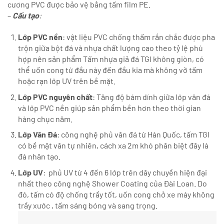
cương PVC được bảo vệ bằng tấm film PE.
–
Cấu tạo
:
Lớp PVC nền
: vật liệu PVC chống thấm rắn chắc được pha
trộn giữa bột đá và nhựa chất lượng cao theo tỷ lệ phù
hợp nên sản phẩm Tấm nhựa giả đá TGI không giòn, có
thể uốn cong từ đầu này đến đầu kia mà không vỡ tấm
hoặc rạn lớp UV trên bề mặt.
Lớp PVC nguyên chất
: Tăng độ bám dính giữa lớp vân đá
và lớp PVC nền giúp sản phẩm bền hơn theo thời gian
hàng chục năm.
Lớp Vân Đá
: công nghệ phủ vân đá từ Hàn Quốc, tấm TGI
có bề mặt vân tự nhiên, cách xa 2m khó phân biệt đây là
đá nhân tạo.
Lớp UV
: phủ UV từ 4 đến 6 lớp trên dây chuyền hiện đại
nhất theo công nghệ Shower Coating của Đài Loan. Do
đó, tấm có độ chống trầy tốt, uốn cong chở xe máy không
trầy xước , tấm sáng bóng và sang trọng.