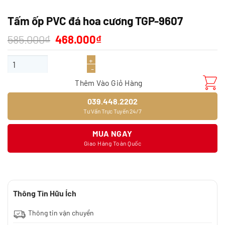
Tấm ốp PVC đá hoa cương TGP-9607
Giá
Giá
585.000
₫
468.000
₫
gốc
hiện
là:
tại
Tấm ốp PVC đá hoa cương TGP-9607 số lượng
585.000₫.
là:
468.000₫.
Thêm Vào Giỏ Hàng
039.448.2202
Tư Vấn Trực Tuyến 24/7
MUA NGAY
Giao Hàng Toàn Quốc
Thông Tin Hữu Ích
Thông tin vận chuyển