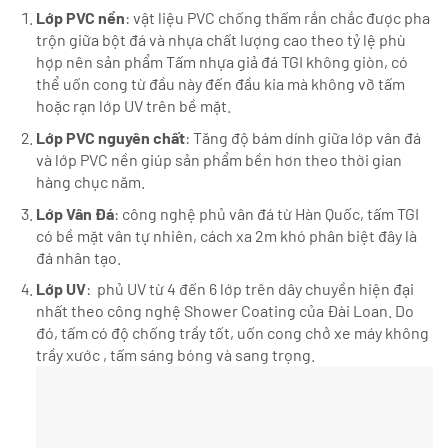
Lớp PVC nền
: vật liệu PVC chống thấm rắn chắc được pha
trộn giữa bột đá và nhựa chất lượng cao theo tỷ lệ phù
hợp nên sản phẩm Tấm nhựa giả đá TGI không giòn, có
thể uốn cong từ đầu này đến đầu kia mà không vỡ tấm
hoặc rạn lớp UV trên bề mặt.
Lớp PVC nguyên chất
: Tăng độ bám dính giữa lớp vân đá
và lớp PVC nền giúp sản phẩm bền hơn theo thời gian
hàng chục năm.
Lớp Vân Đá
: công nghệ phủ vân đá từ Hàn Quốc, tấm TGI
có bề mặt vân tự nhiên, cách xa 2m khó phân biệt đây là
đá nhân tạo.
Lớp UV
: phủ UV từ 4 đến 6 lớp trên dây chuyền hiện đại
nhất theo công nghệ Shower Coating của Đài Loan. Do
đó, tấm có độ chống trầy tốt, uốn cong chở xe máy không
trầy xước , tấm sáng bóng và sang trọng.