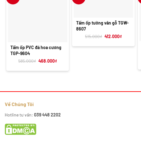
Tấm ốp tường vân gỗ TGW-
8607
Giá
Giá
515.000
₫
412.000
₫
gốc
hiện
là:
tại
Tấm ốp PVC đá hoa cương
515.000₫.
là:
412.000₫.
TGP-9604
Giá
Giá
585.000
₫
468.000
₫
gốc
hiện
là:
tại
585.000₫.
là:
468.000₫.
Về Chúng Tôi
Hotline tư vấn:
039 448 2202