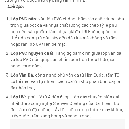
–
Cấu tạo
:
Lớp PVC nền
: vật liệu PVC chống thấm rắn chắc được pha
trộn giữa bột đá và nhựa chất lượng cao theo tỷ lệ phù
hợp nên sản phẩm Tấm nhựa giả đá TGI không giòn, có
thể uốn cong từ đầu này đến đầu kia mà không vỡ tấm
hoặc rạn lớp UV trên bề mặt.
Lớp PVC nguyên chất
: Tăng độ bám dính giữa lớp vân đá
và lớp PVC nền giúp sản phẩm bền hơn theo thời gian
hàng chục năm.
Lớp Vân Đá
: công nghệ phủ vân đá từ Hàn Quốc, tấm TGI
có bề mặt vân tự nhiên, cách xa 2m khó phân biệt đây là
đá nhân tạo.
Lớp UV
: phủ UV từ 4 đến 6 lớp trên dây chuyền hiện đại
nhất theo công nghệ Shower Coating của Đài Loan. Do
đó, tấm có độ chống trầy tốt, uốn cong chở xe máy không
trầy xước , tấm sáng bóng và sang trọng.