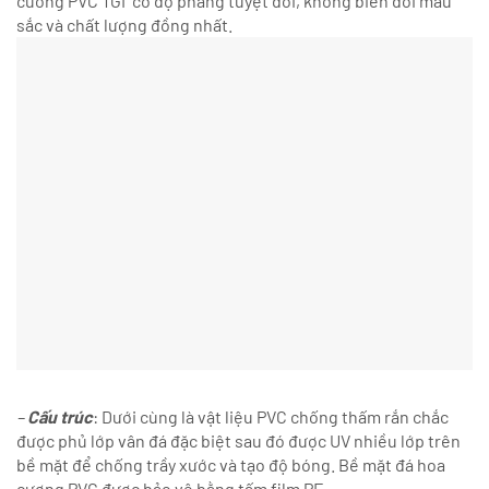
cương PVC TGI có độ phẳng tuyệt đối, không biến đổi màu
sắc và chất lượng đồng nhất.
–
Cấu trúc
: Dưới cùng là vật liệu PVC chống thấm rắn chắc
được phủ lớp vân đá đặc biệt sau đó được UV nhiều lớp trên
bề mặt để chống trầy xước và tạo độ bóng. Bề mặt đá hoa
cương PVC được bảo vệ bằng tấm film PE.