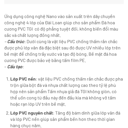
Ứng dụng công nghệ Nano vào sản xuất trên dây chuyền
công nghệ 4 lớp của Đài Loan giúp cho sản phẩm Đá hoa
cương PVC TGI có độ phẳng tuyệt đối, không biến đổi màu
sắc và chất lượng đồng nhất.
–
Cấu trúc
: Dưới cùng là vật liệu PVC chống thấm rắn chắc
được phủ lớp vân đá đặc biệt sau đó được UV nhiều lớp trên
bề mặt để chống trầy xước và tạo độ bóng. Bề mặt đá hoa
cương PVC được bảo vệ bằng tấm film PE.
–
Cấu tạo
:
Lớp PVC nền
: vật liệu PVC chống thấm rắn chắc được pha
trộn giữa bột đá và nhựa chất lượng cao theo tỷ lệ phù
hợp nên sản phẩm Tấm nhựa giả đá TGI không giòn, có
thể uốn cong từ đầu này đến đầu kia mà không vỡ tấm
hoặc rạn lớp UV trên bề mặt.
Lớp PVC nguyên chất
: Tăng độ bám dính giữa lớp vân đá
và lớp PVC nền giúp sản phẩm bền hơn theo thời gian
hàng chục năm.