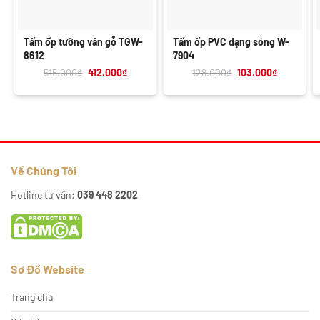
Tấm ốp tường vân gỗ TGW-
Tấm ốp PVC dạng sóng W-
8612
7904
Giá
Giá
Giá
Giá
515.000
₫
412.000
₫
128.000
₫
103.000
₫
gốc
hiện
gốc
hiện
là:
tại
là:
tại
515.000₫.
là:
128.000₫.
là:
412.000₫.
103.000₫.
Về Chúng Tôi
Hotline tư vấn:
039 448 2202
Sơ Đồ Website
Trang chủ