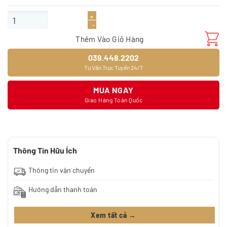
gốc
hiện
là:
tại
Tấm ốp PVC đá hoa cương TGP-9644 số lượng
585.000₫.
là:
468.000₫.
Thêm Vào Giỏ Hàng
039.448.2202
Tư Vấn Trực Tuyến 24/7
MUA NGAY
Giao Hàng Toàn Quốc
Thông Tin Hữu Ích
Thông tin vận chuyển
Hướng dẫn thanh toán
Xem tất cả →