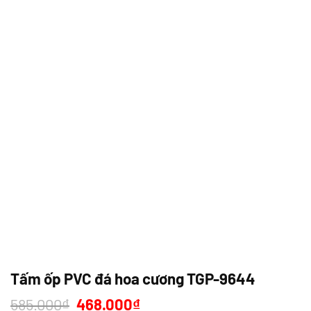
Tấm ốp PVC đá hoa cương TGP-9644
Giá
Giá
585.000
₫
468.000
₫