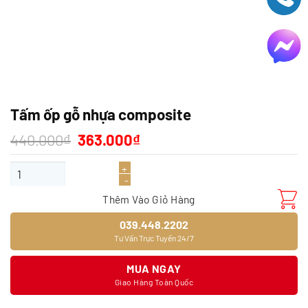
Tấm ốp gỗ nhựa composite
Giá
Giá
440.000
₫
363.000
₫
gốc
hiện
là:
tại
Tấm ốp gỗ nhựa composite số lượng
440.000₫.
là:
363.000₫.
Thêm Vào Giỏ Hàng
039.448.2202
Tư Vấn Trực Tuyến 24/7
MUA NGAY
Giao Hàng Toàn Quốc