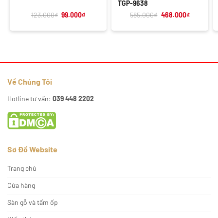
TGP-9638
Giá
Giá
Giá
Giá
123.000
₫
99.000
₫
585.000
₫
468.000
₫
gốc
hiện
gốc
hiện
là:
tại
là:
tại
123.000₫.
là:
585.000₫.
là:
99.000₫.
468.000₫
Về Chúng Tôi
Hotline tư vấn:
039 448 2202
Sơ Đồ Website
Trang chủ
Cửa hàng
Sàn gỗ và tấm ốp