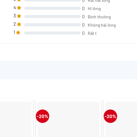
Rất hài lòng
4
0
Hi lòng
3
0
Bình thường
2
0
Không hài lòng
1
0
Rất t
-20%
-20%
+