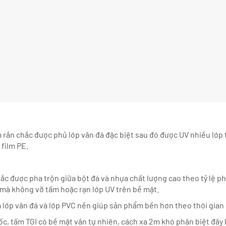
m rắn chắc được phủ lớp vân đá đặc biệt sau đó được UV nhiều lớp
film PE.
hắc được pha trộn giữa bột đá và nhựa chất lượng cao theo tỷ lệ
 mà không vỡ tấm hoặc rạn lớp UV trên bề mặt.
a lớp vân đá và lớp PVC nền giúp sản phẩm bền hơn theo thời gia
c, tấm TGI có bề mặt vân tự nhiên, cách xa 2m khó phân biệt đây l