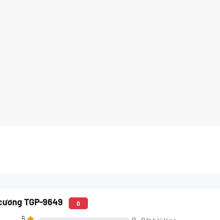
 cương TGP-9649
0
5
0