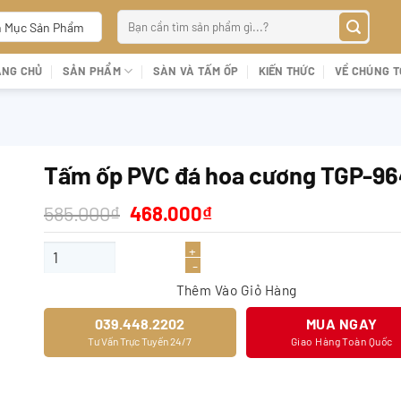
Tìm
 Mục Sản Phẩm
kiếm:
ANG CHỦ
SẢN PHẨM
SÀN VÀ TẤM ỐP
KIẾN THỨC
VỀ CHÚNG T
Tấm ốp PVC đá hoa cương TGP-9
Giá
Giá
585.000
₫
468.000
₫
gốc
hiện
là:
tại
Tấm ốp PVC đá hoa cương TGP-9649 số lượng
585.000₫.
là:
468.000₫.
Thêm Vào Giỏ Hàng
039.448.2202
MUA NGAY
Tư Vấn Trực Tuyến 24/7
Giao Hàng Toàn Quốc