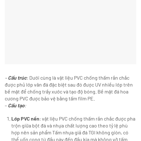
–
Cấu trúc
: Dưới cùng là vật liệu PVC chống thấm rắn chắc
được phủ lớp vân đá đặc biệt sau đó được UV nhiều lớp trên
bề mặt để chống trầy xước và tạo độ bóng. Bề mặt đá hoa
cương PVC được bảo vệ bằng tấm film PE.
–
Cấu tạo
:
Lớp PVC nền
: vật liệu PVC chống thấm rắn chắc được pha
trộn giữa bột đá và nhựa chất lượng cao theo tỷ lệ phù
hợp nên sản phẩm Tấm nhựa giả đá TGI không giòn, có
thể uốn cong từ đầu này đến đầu kia mà không vỡ tấm