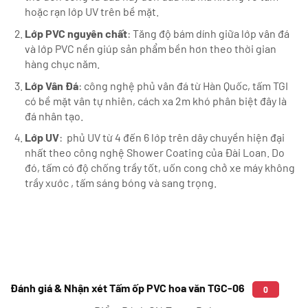
hoặc rạn lớp UV trên bề mặt.
Lớp PVC nguyên chất
: Tăng độ bám dính giữa lớp vân đá
và lớp PVC nền giúp sản phẩm bền hơn theo thời gian
hàng chục năm.
Lớp Vân Đá
: công nghệ phủ vân đá từ Hàn Quốc, tấm TGI
có bề mặt vân tự nhiên, cách xa 2m khó phân biệt đây là
đá nhân tạo.
Lớp UV
: phủ UV từ 4 đến 6 lớp trên dây chuyền hiện đại
nhất theo công nghệ Shower Coating của Đài Loan. Do
đó, tấm có độ chống trầy tốt, uốn cong chở xe máy không
trầy xước , tấm sáng bóng và sang trọng.
Đánh giá & Nhận xét Tấm ốp PVC hoa văn TGC-06
0