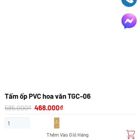
Tấm ốp PVC hoa văn TGC-06
Giá
Giá
585.000
₫
468.000
₫
gốc
hiện
là:
tại
Tấm ốp PVC hoa văn TGC-06 số lượng
585.000₫.
là:
468.000₫.
Thêm Vào Giỏ Hàng