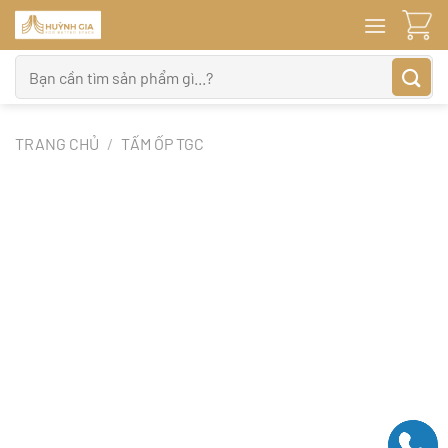
Bỏ
qua
nội
Tìm
dung
kiếm:
TRANG CHỦ
/
TẤM ỐP TGC