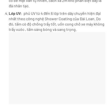
có bề mặt vân tự nhiên, cách xa 2m khó phân biệt đây là
đá nhân tạo.
Lớp UV
: phủ UV từ 4 đến 6 lớp trên dây chuyền hiện đại
nhất theo công nghệ Shower Coating của Đài Loan. Do
đó, tấm có độ chống trầy tốt, uốn cong chở xe máy không
trầy xước , tấm sáng bóng và sang trọng.