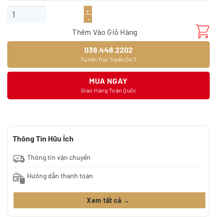
là:
tại
Tấm ốp PVC đá hoa cương TGP-9618 số lượng
585.000₫.
là:
468.000₫.
Thêm Vào Giỏ Hàng
039.448.2202
Tư Vấn Trực Tuyến 24/7
MUA NGAY
Giao Hàng Toàn Quốc
Thông Tin Hữu Ích
Thông tin vận chuyển
Hướng dẫn thanh toán
Xem tất cả →