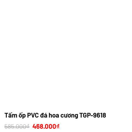
Tấm ốp PVC đá hoa cương TGP-9618
Giá
Giá
585.000
₫
468.000
₫
gốc
hiện