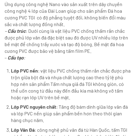
Ứng dụng công nghệ Nano vào sản xuất trên dây chuyền
công nghệ 4 lớp của Đài Loan giúp cho sản phẩm Đá hoa
cương PVC TGI có độ phẳng tuyệt đối, không biến đổi màu
sắc và chất lượng đồng nhất.
–
Cấu trúc
: Dưới cùng là vật liệu PVC chống thấm rắn chắc
được phủ lớp vân đá đặc biệt sau đó được UV nhiều lớp trên
bề mặt để chống trầy xước và tạo độ bóng. Bề mặt đá hoa
cương PVC được bảo vệ bằng tấm film PE.
–
Cấu tạo
:
Lớp PVC nền
: vật liệu PVC chống thấm rắn chắc được pha
trộn giữa bột đá và nhựa chất lượng cao theo tỷ lệ phù
hợp nên sản phẩm Tấm nhựa giả đá TGI không giòn, có
thể uốn cong từ đầu này đến đầu kia mà không vỡ tấm
hoặc rạn lớp UV trên bề mặt.
Lớp PVC nguyên chất
: Tăng độ bám dính giữa lớp vân đá
và lớp PVC nền giúp sản phẩm bền hơn theo thời gian
hàng chục năm.
Lớp Vân Đá
: công nghệ phủ vân đá từ Hàn Quốc, tấm TGI