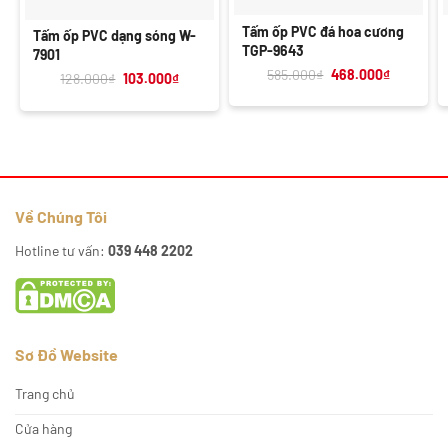
Tấm ốp PVC đá hoa cương
Tấm ốp PVC dạng sóng W-
TGP-9643
7901
Giá
Giá
585.000
₫
468.000
₫
Giá
Giá
128.000
₫
103.000
₫
gốc
hiện
gốc
hiện
là:
tại
là:
tại
585.000₫.
là:
128.000₫.
là:
468.000₫
103.000₫.
Về Chúng Tôi
Hotline tư vấn:
039 448 2202
Sơ Đồ Website
Trang chủ
Cửa hàng