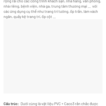
rộng rãi cho các công trình khách sạn, nhà hàng, văn phòng,
nhà riêng, bệnh viện, nhà ga, trung tâm thương mại … với
các ứng dụng cụ thể như trang trí tường, ốp trần, làm vách
ngăn, quầy kệ trang trí, ốp cột …
Cấu trúc:
Dưới cùng là vật liệu PVC + Caco3 rắn chắc được