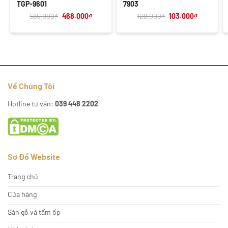
TGP-9601
7903
Giá
Giá
Giá
Giá
585.000
₫
468.000
₫
128.000
₫
103.000
₫
gốc
hiện
gốc
hiện
là:
tại
là:
tại
585.000₫.
là:
128.000₫.
là:
468.000₫.
103.000₫.
Về Chúng Tôi
Hotline tư vấn:
039 448 2202
Sơ Đồ Website
Trang chủ
Cửa hàng
Sàn gỗ và tấm ốp