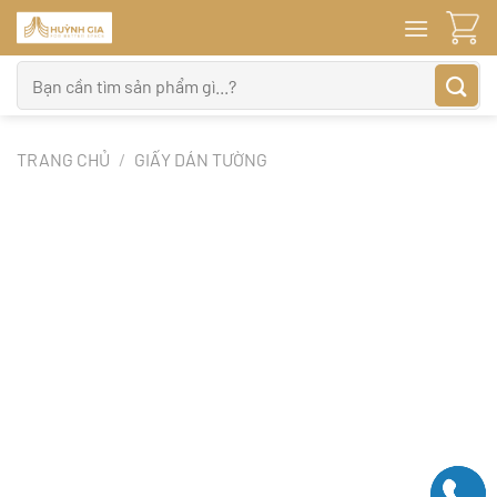
Bỏ
qua
nội
Tìm
dung
kiếm:
TRANG CHỦ
/
GIẤY DÁN TƯỜNG