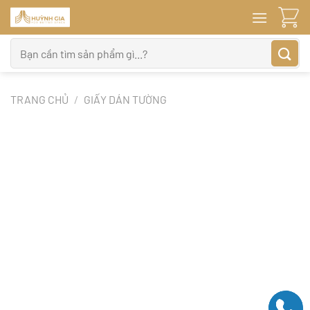
Bỏ
qua
nội
Tìm
dung
kiếm:
TRANG CHỦ
/
GIẤY DÁN TƯỜNG