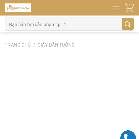
Bỏ
qua
nội
Tìm
dung
kiếm:
TRANG CHỦ
/
GIẤY DÁN TƯỜNG