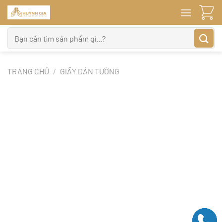
Bỏ
qua
nội
Tìm
dung
kiếm:
TRANG CHỦ
/
GIẤY DÁN TƯỜNG