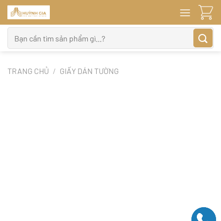
Bỏ
qua
nội
Tìm
dung
kiếm:
TRANG CHỦ
/
GIẤY DÁN TƯỜNG