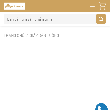
Bỏ
qua
nội
Tìm
dung
kiếm:
TRANG CHỦ
/
GIẤY DÁN TƯỜNG