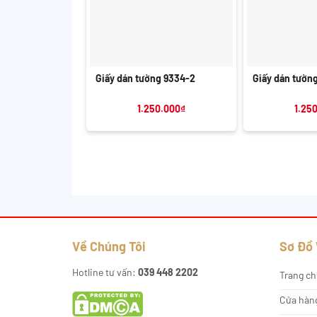
+
+
Giấy dán tường 9334-2
Giấy dán tườn
1.250.000
₫
1.25
Về Chúng Tôi
Sơ Đồ
Hotline tư vấn:
039 448 2202
Trang ch
Cửa hàn