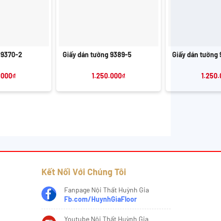
+
+
 9370-2
Giấy dán tường 9389-5
Giấy dán tường
.000
₫
1.250.000
₫
1.250
Kết Nối Với Chúng Tôi
Fanpage Nội Thất Huỳnh Gia
Fb.com/HuynhGiaFloor
Youtube Nội Thất Huỳnh Gia