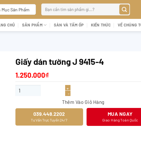
Tìm
 Mục Sản Phẩm
kiếm:
ANG CHỦ
SẢN PHẨM
SÀN VÀ TẤM ỐP
KIẾN THỨC
VỀ CHÚNG T
Giấy dán tường J 9415-4
1.250.000
₫
Giấy dán tường J 9415-4 số lượng
Thêm Vào Giỏ Hàng
039.448.2202
MUA NGAY
Tư Vấn Trực Tuyến 24/7
Giao Hàng Toàn Quốc