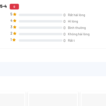
15-4
0
5
0
Rất hài lòng
4
0
Hi lòng
3
0
Bình thường
2
0
Không hài lòng
1
0
Rất t