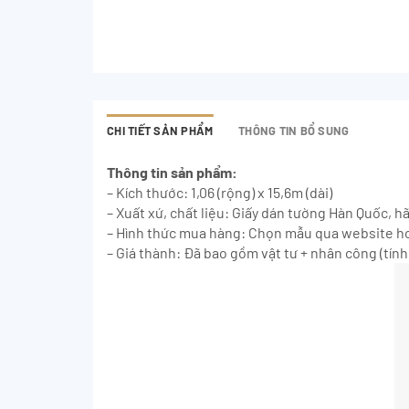
CHI TIẾT SẢN PHẨM
THÔNG TIN BỔ SUNG
Thông tin sản phẩm:
– Kích thước: 1,06 (rộng) x 15,6m (dài)
– Xuất xứ, chất liệu: Giấy dán tường Hàn Quốc, h
– Hình thức mua hàng: Chọn mẫu qua website ho
– Giá thành: Đã bao gồm vật tư + nhân công (tính