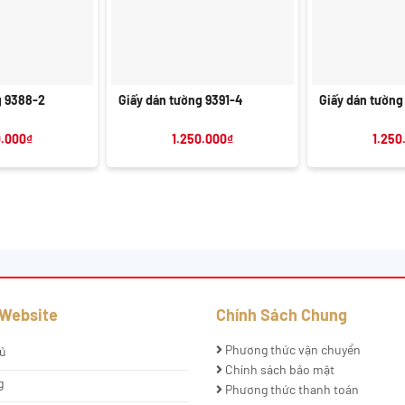
+
+
g 9388-2
Giấy dán tường 9391-4
Giấy dán tường
0.000
₫
1.250.000
₫
1.250
 Website
Chính Sách Chung
Phương thức vận chuyển
ủ
Chính sách bảo mật
g
Phương thức thanh toán