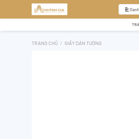
Bỏ
qua
Danh
nội
dung
TR
TRANG CHỦ
/
GIẤY DÁN TƯỜNG