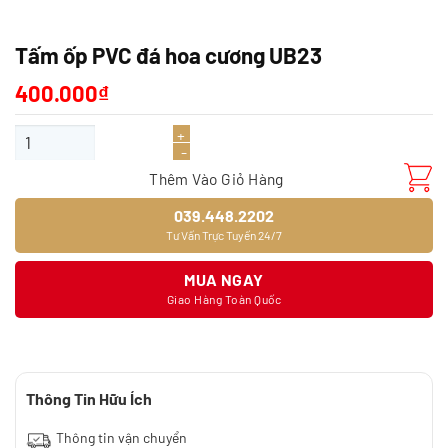
Tấm ốp PVC đá hoa cương UB23
400.000
₫
Tấm ốp PVC đá hoa cương UB23 số lượng
Thêm Vào Giỏ Hàng
039.448.2202
Tư Vấn Trực Tuyến 24/7
MUA NGAY
Giao Hàng Toàn Quốc
Thông Tin Hữu Ích
Thông tin vận chuyển