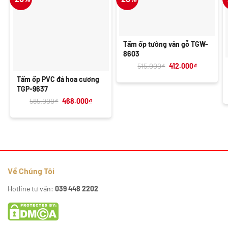
Tấm ốp tường vân gỗ TGW-
8603
Giá
Giá
515.000
₫
412.000
₫
gốc
hiện
là:
tại
Tấm ốp PVC đá hoa cương
515.000₫.
là:
TGP-9637
412.000₫.
Giá
Giá
585.000
₫
468.000
₫
gốc
hiện
là:
tại
585.000₫.
là:
468.000₫.
Về Chúng Tôi
Hotline tư vấn:
039 448 2202