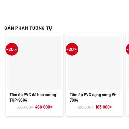
SẢN PHẨM TƯƠNG TỰ
-20%
-20%
Tấm ốp PVC đá hoa cương
Tấm ốp PVC dạng sóng W-
TGP-9604
7904
Giá
Giá
Giá
Giá
585.000
₫
468.000
₫
128.000
₫
103.000
₫
gốc
hiện
gốc
hiện
là:
tại
là:
tại
585.000₫.
là:
128.000₫.
là:
468.000₫.
103.000₫.