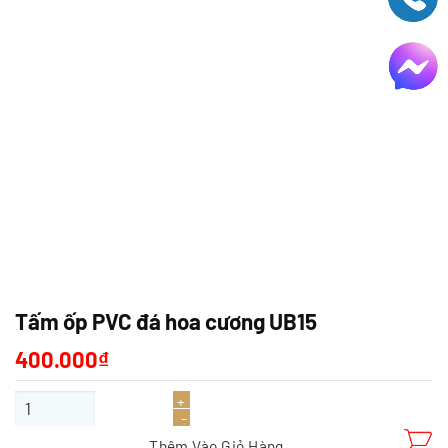
Tấm ốp PVC đá hoa cương UB15
400.000
₫
Tấm ốp PVC đá hoa cương UB15 số lượng
Thêm Vào Giỏ Hàng