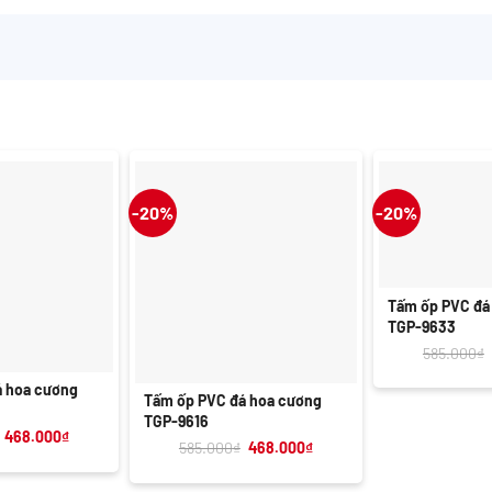
-20%
-20%
+
Tấm ốp PVC đá
TGP-9633
585.000
₫
+
á hoa cương
Tấm ốp PVC đá hoa cương
TGP-9616
Giá
Giá
468.000
₫
Giá
Giá
585.000
₫
468.000
₫
gốc
hiện
gốc
hiện
là:
tại
là:
tại
585.000₫.
là: