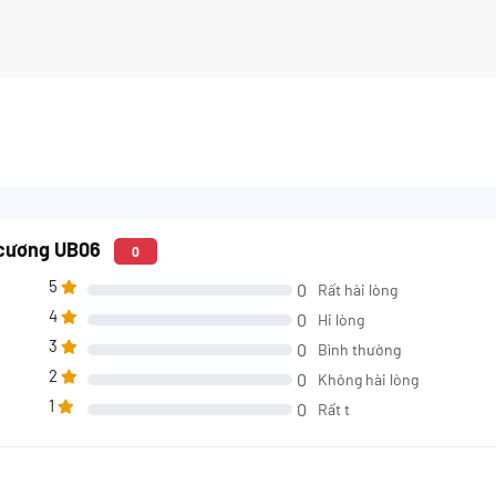
 cương UB06
0
5
0
Rất hài lòng
4
0
Hi lòng
3
0
Bình thường
2
0
Không hài lòng
1
0
Rất t