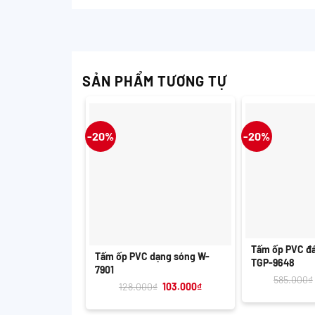
SẢN PHẨM TƯƠNG TỰ
-20%
-20%
+
+
Tấm ốp PVC đ
Tấm ốp PVC dạng sóng W-
TGP-9648
7901
585.000
₫
Giá
Giá
128.000
₫
103.000
₫
gốc
hiện
là:
tại