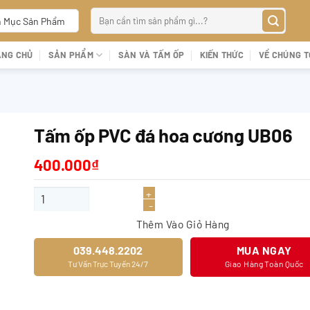
Tìm
 Mục Sản Phẩm
kiếm:
ANG CHỦ
SẢN PHẨM
SÀN VÀ TẤM ỐP
KIẾN THỨC
VỀ CHÚNG T
Tấm ốp PVC đá hoa cương UB06
400.000
₫
Tấm ốp PVC đá hoa cương UB06 số lượng
Thêm Vào Giỏ Hàng
039.448.2202
MUA NGAY
Tư Vấn Trực Tuyến 24/7
Giao Hàng Toàn Quốc