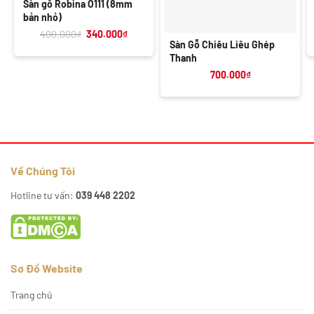
Sàn gỗ Robina O111 (8mm
bản nhỏ)
Giá
Giá
400.000
₫
340.000
₫
gốc
hiện
Sàn Gỗ Chiêu Liêu Ghép
là:
tại
Thanh
400.000₫.
là:
340.000₫.
700.000
₫
Về Chúng Tôi
Hotline tư vấn:
039 448 2202
Sơ Đồ Website
Trang chủ