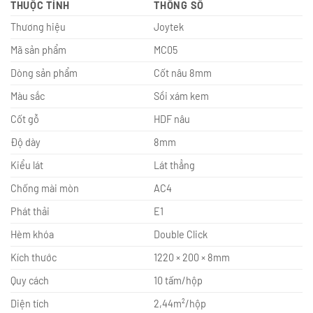
THUỘC TÍNH
THÔNG SỐ
Thương hiệu
Joytek
Mã sản phẩm
MC05
Dòng sản phẩm
Cốt nâu 8mm
Màu sắc
Sồi xám kem
Cốt gỗ
HDF nâu
Độ dày
8mm
Kiểu lát
Lát thẳng
Chống mài mòn
AC4
Phát thải
E1
Hèm khóa
Double Click
Kích thước
1220 × 200 × 8mm
Quy cách
10 tấm/hộp
Diện tích
2,44m²/hộp