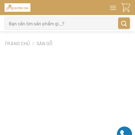
Bỏ
qua
nội
Tìm
dung
kiếm:
TRANG CHỦ
/
SÀN GỖ