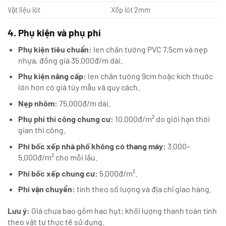
Vật liệu lót
Xốp lót 2mm
4. Phụ kiện và phụ phí
Phụ kiện tiêu chuẩn:
len chân tường PVC 7,5cm và nẹp
nhựa, đồng giá 35.000đ/m dài.
Phụ kiện nâng cấp:
len chân tường 9cm hoặc kích thước
lớn hơn có giá tùy mẫu và quy cách.
Nẹp nhôm:
75.000đ/m dài.
Phụ phí thi công chung cư:
10.000đ/m² do giới hạn thời
gian thi công.
Phí bốc xếp nhà phố không có thang máy:
3.000–
5.000đ/m² cho mỗi lầu.
Phí bốc xếp chung cư:
5.000đ/m².
Phí vận chuyển:
tính theo số lượng và địa chỉ giao hàng.
Lưu ý:
Giá chưa bao gồm hao hụt; khối lượng thanh toán tính
theo vật tư thực tế sử dụng.