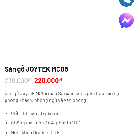
Sàn gỗ JOYTEK MC05
Giá
Giá
230.000
₫
220.000
₫
gốc
hiện
là:
tại
Sàn gỗ Joytek MC05 màu Sồi xám kem, phù hợp căn hộ,
230.000₫.
là:
220.000₫.
phòng khách, phòng ngủ và văn phòng.
Cốt HDF nâu, dày 8mm
Chống mài mòn AC4, phát thải E1
Hèm khóa Double Click