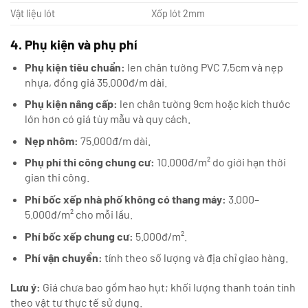
Vật liệu lót
Xốp lót 2mm
4. Phụ kiện và phụ phí
Phụ kiện tiêu chuẩn:
len chân tường PVC 7,5cm và nẹp
nhựa, đồng giá 35.000đ/m dài.
Phụ kiện nâng cấp:
len chân tường 9cm hoặc kích thước
lớn hơn có giá tùy mẫu và quy cách.
Nẹp nhôm:
75.000đ/m dài.
Phụ phí thi công chung cư:
10.000đ/m² do giới hạn thời
gian thi công.
Phí bốc xếp nhà phố không có thang máy:
3.000–
5.000đ/m² cho mỗi lầu.
Phí bốc xếp chung cư:
5.000đ/m².
Phí vận chuyển:
tính theo số lượng và địa chỉ giao hàng.
Lưu ý:
Giá chưa bao gồm hao hụt; khối lượng thanh toán tính
theo vật tư thực tế sử dụng.