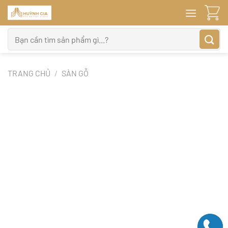
Bỏ
qua
nội
Tìm
dung
kiếm:
TRANG CHỦ
/
SÀN GỖ