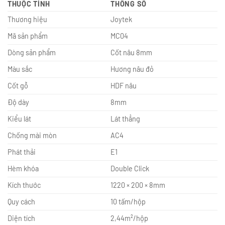
THUỘC TÍNH
THÔNG SỐ
Thương hiệu
Joytek
Mã sản phẩm
MC04
Dòng sản phẩm
Cốt nâu 8mm
Màu sắc
Hương nâu đỏ
Cốt gỗ
HDF nâu
Độ dày
8mm
Kiểu lát
Lát thẳng
Chống mài mòn
AC4
Phát thải
E1
Hèm khóa
Double Click
Kích thước
1220 × 200 × 8mm
Quy cách
10 tấm/hộp
Diện tích
2,44m²/hộp