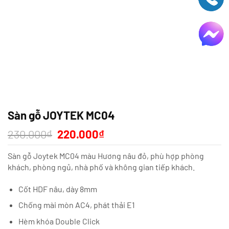
Sàn gỗ JOYTEK MC04
Giá
Giá
230.000
₫
220.000
₫
gốc
hiện
là:
tại
Sàn gỗ Joytek MC04 màu Hương nâu đỏ, phù hợp phòng
230.000₫.
là:
220.000₫.
khách, phòng ngủ, nhà phố và không gian tiếp khách.
Cốt HDF nâu, dày 8mm
Chống mài mòn AC4, phát thải E1
Hèm khóa Double Click