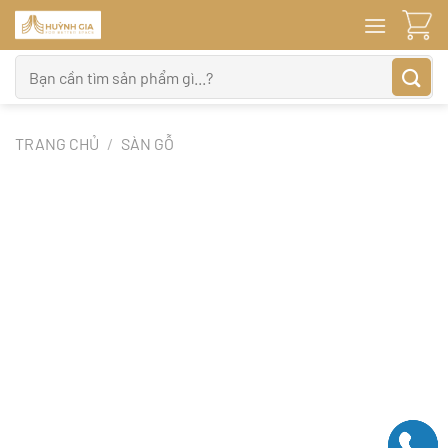
Bỏ
qua
nội
Tìm
dung
kiếm:
TRANG CHỦ
/
SÀN GỖ