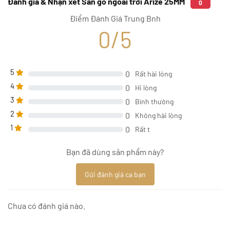
Đánh giá & Nhận xét Sàn gỗ ngoài trời Arize 25MM
0
Điểm Đánh Giá Trung Bnh
0/5
5
0
Rất hài lòng
4
0
Hi lòng
3
0
Bình thường
2
0
Không hài lòng
1
0
Rất t
Bạn đã dùng sản phẩm này?
Gửi đánh giá ca bạn
Chưa có đánh giá nào.