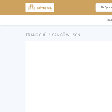
Bỏ
qua
Danh
nội
dung
TR
TRANG CHỦ
/
SÀN GỖ WILSON