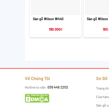
+
+
Sàn gỗ Wilson W440
Sàn gỗ Wilson
190.000
₫
180
Về Chúng Tôi
Sơ Đồ
Hotline tư vấn:
039 448 2202
Trang ch
Cửa hàn
Sàn gỗ v