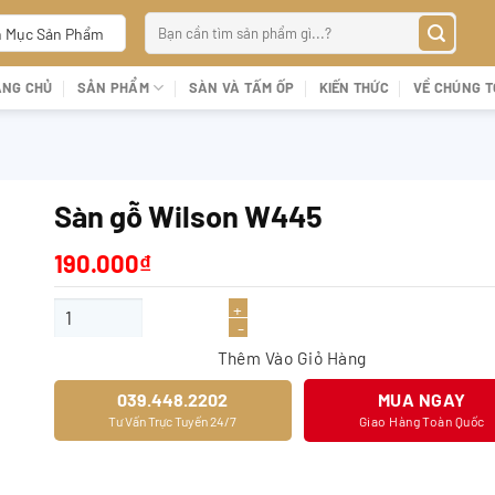
Tìm
 Mục Sản Phẩm
kiếm:
ANG CHỦ
SẢN PHẨM
SÀN VÀ TẤM ỐP
KIẾN THỨC
VỀ CHÚNG T
Sàn gỗ Wilson W445
190.000
₫
Sàn gỗ Wilson W445 số lượng
Thêm Vào Giỏ Hàng
039.448.2202
MUA NGAY
Tư Vấn Trực Tuyến 24/7
Giao Hàng Toàn Quốc