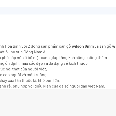
tỉnh Hòa Bình với 2 dòng sản phẩm sàn gỗ
wilson 8mm
và sàn gỗ
wi
hất ở khu vực Đông Nam Á.
 phủ sáp nến ở bề mặt cạnh giúp tăng khả năng chống thấm.
ợng ổn định, màu sắc đẹp và đa dạng về kích thước.
úc nội thất của người Việt.
ỏe con người và môi trường.
háy của tàn thuốc lá, khó bén lửa.
ành rẻ, phù hợp với điều kiện của đa số người dân việt Nam.