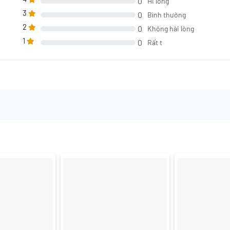
0
Hi lòng
3
0
Bình thường
2
0
Không hài lòng
1
0
Rất t