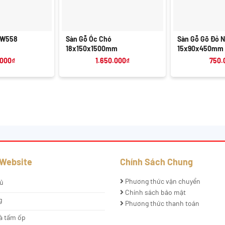
+
+
 W558
Sàn Gỗ Óc Chó
Sàn Gỗ Gõ Đỏ 
18x150x1500mm
15x90x450mm
.000
₫
1.650.000
₫
750.
 Website
Chính Sách Chung
Phương thức vận chuyển
ủ
Chính sách bảo mật
g
Phương thức thanh toán
à tấm ốp