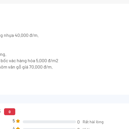
ng nhựa 40.000 đ/m.
ông.
hí bốc vác hàng hóa 5.000 đ/m2
hôm vân gỗ giá 70.000 đ/m.
5
0
5
0
Rất hài lòng
4