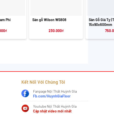
+
+
Nam Phi
Sàn gỗ Wilson WS808
Sàn Gỗ Giá Tỵ (
15x90x600mm
000
₫
230.000
₫
750.
Kết Nối Với Chúng Tôi
Fanpage Nội Thất Huỳnh Gia
Fb.com/HuynhGiaFloor
Youtube Nội Thất Huỳnh Gia
Cập nhật video mới nhất