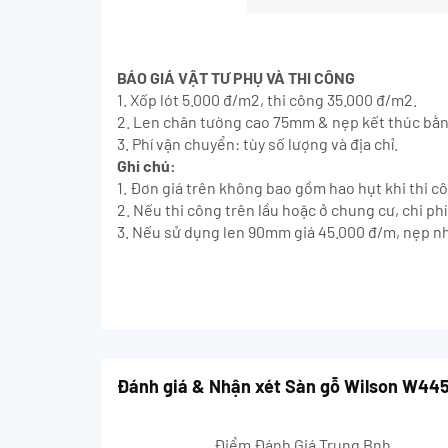
BÁO GIÁ VẬT TƯ PHỤ VÀ THI CÔNG
1. Xốp lót 5.000 đ/m2, thi công 35.000 đ/m2.
2. Len chân tường cao 75mm & nẹp kết thúc bằ
3. Phí vận chuyển: tùy số lượng và địa chỉ.
Ghi chú:
1. Đơn giá trên không bao gồm hao hụt khi thi c
2. Nếu thi công trên lầu hoặc ở chung cư, chi p
3. Nếu sử dụng len 90mm giá 45.000 đ/m, nẹp n
Đánh giá & Nhận xét Sàn gỗ Wilson W44
Điểm Đánh Giá Trung Bnh